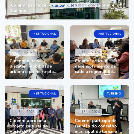
Cidennf promove reunião sobre turismo regional em
Campos
INSTITUCIONAL
INSTITUCIONAL
15 Jul 2026
15 Jul 2026
Cidennf e Italva
Cidennf articula
discutem mobilidade
desenvolvimento da
urbana e primeiro plano
cadeia regional de
diretor
biomassa
INSTITUCIONAL
TURISMO
15 Jul 2026
15 Jul 2026
Cidennf aproxima
Cidennf participa de
projeto cultural do
reunião do conselho
Porto do Açu
municipal de turismo de